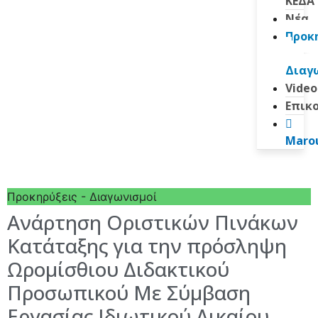
ΚΕΔΑ
Νέα
Προκ
–
Διαγ
Video
Επικ
Marou
Προκηρύξεις - Διαγωνισμοί
Ανάρτηση Οριστικών Πινάκων
Κατάταξης για την πρόσληψη
Ωρομίσθιου Διδακτικού
Προσωπικού Με Σύμβαση
Εργασίας Ιδιωτικού Δικαίου